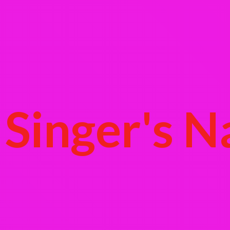
Singer's
N