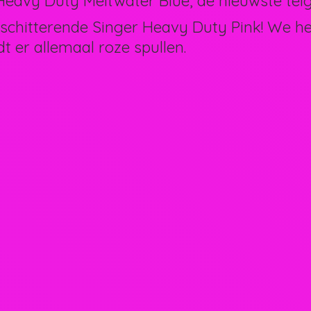
eavy Duty Meltwater Blue, de nieuwste telg 
schitterende Singer Heavy Duty Pink! We 
dt er allemaal
roze spullen.