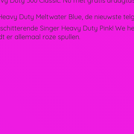
vy Duty 500 Classic. Nu met gratis draagtas
eavy Duty Meltwater Blue, de nieuwste telg 
schitterende Singer Heavy Duty Pink! We 
dt er allemaal
roze spullen.