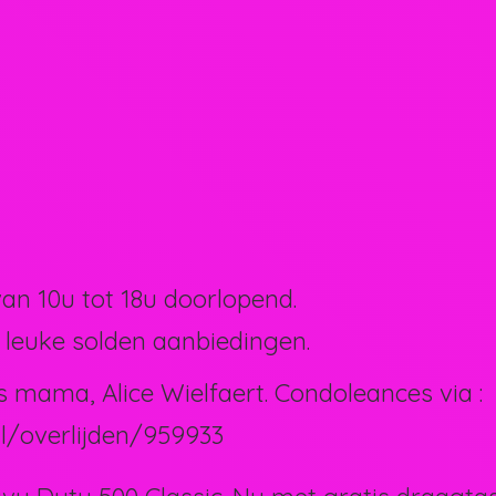
van 10u tot 18u doorlopend.
 leuke solden aanbiedingen.
s mama, Alice Wielfaert. Condoleances via :
l/overlijden/959933