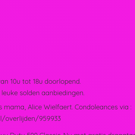
van 10u tot 18u doorlopend.
 leuke solden aanbiedingen.
s mama, Alice Wielfaert. Condoleances via :
l/overlijden/959933