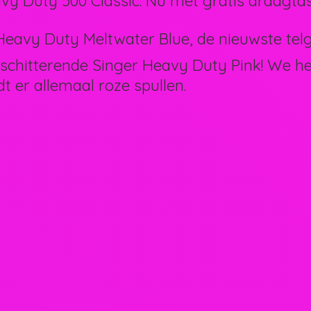
vy Duty 500 Classic. Nu met gratis draagtas
eavy Duty Meltwater Blue, de nieuwste telg 
schitterende Singer Heavy Duty Pink! We 
dt er allemaal
roze spullen.