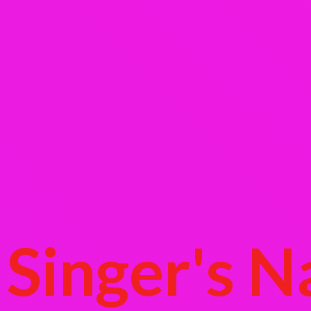
Singer's
N