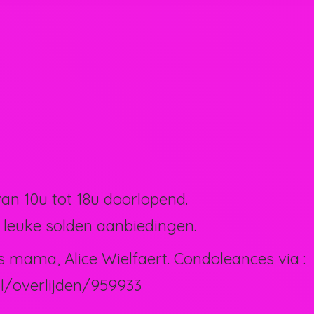
van 10u tot 18u doorlopend.
 leuke solden aanbiedingen.
s mama, Alice Wielfaert. Condoleances via :
l/overlijden/959933