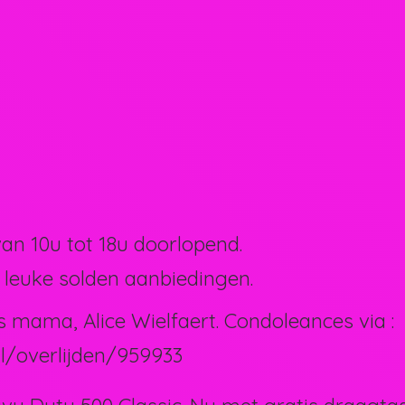
van 10u tot 18u doorlopend.
 leuke solden aanbiedingen.
s mama, Alice Wielfaert. Condoleances via :
l/overlijden/959933