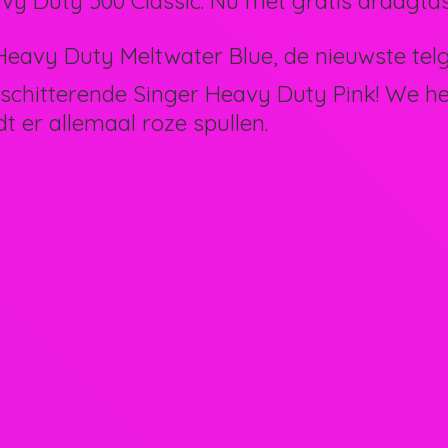
vy Duty 500 Classic. Nu met gratis draagtas
eavy Duty Meltwater Blue, de nieuwste telg 
schitterende Singer Heavy Duty Pink! We 
dt er allemaal
roze spullen.