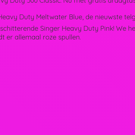
vy Duty 500 Classic. Nu met gratis draagtas
eavy Duty Meltwater Blue, de nieuwste telg 
schitterende Singer Heavy Duty Pink! We 
dt er allemaal
roze spullen.