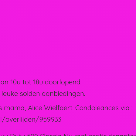
van 10u tot 18u doorlopend.
 leuke solden aanbiedingen.
s mama, Alice Wielfaert. Condoleances via :
l/overlijden/959933