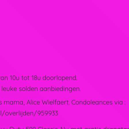
van 10u tot 18u doorlopend.
 leuke solden aanbiedingen.
s mama, Alice Wielfaert. Condoleances via :
l/overlijden/959933