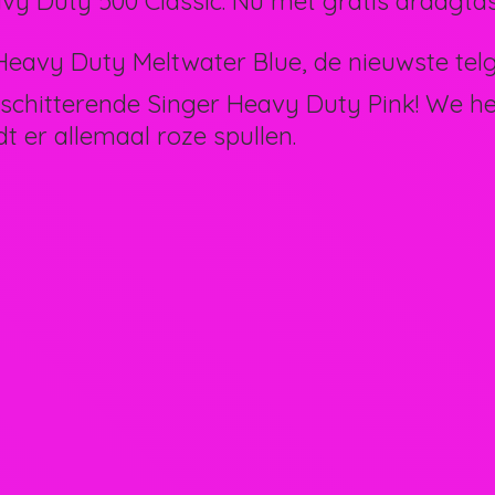
vy Duty 500 Classic. Nu met gratis draagtas
eavy Duty Meltwater Blue, de nieuwste telg 
schitterende Singer Heavy Duty Pink! We 
dt er allemaal
roze spullen.