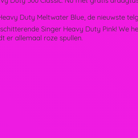
vy Duty 500 Classic. Nu met gratis draagtas
eavy Duty Meltwater Blue, de nieuwste telg 
schitterende Singer Heavy Duty Pink! We 
dt er allemaal
roze spullen.