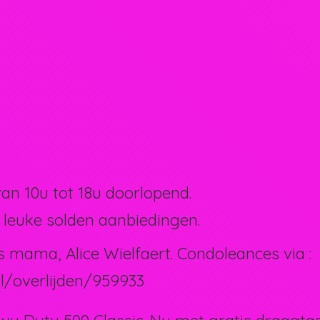
van 10u tot 18u doorlopend.
 leuke solden aanbiedingen.
s mama, Alice Wielfaert. Condoleances via :
l/overlijden/959933