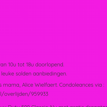
van 10u tot 18u doorlopend.
 leuke solden aanbiedingen.
s mama, Alice Wielfaert. Condoleances via :
l/overlijden/959933