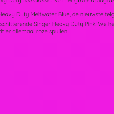
vy Duty 500 Classic. Nu met gratis draagtas
eavy Duty Meltwater Blue, de nieuwste telg 
schitterende Singer Heavy Duty Pink! We 
dt er allemaal
roze spullen.