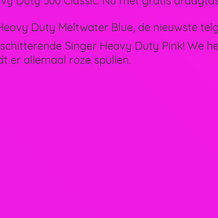
vy Duty 500 Classic. Nu met gratis draagtas
eavy Duty Meltwater Blue, de nieuwste telg 
schitterende Singer Heavy Duty Pink! We 
dt er allemaal
roze spullen.