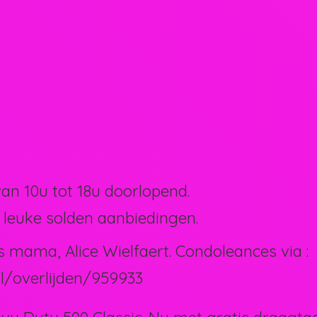
van 10u tot 18u doorlopend.
 leuke solden aanbiedingen.
s mama, Alice Wielfaert. Condoleances via :
l/overlijden/959933