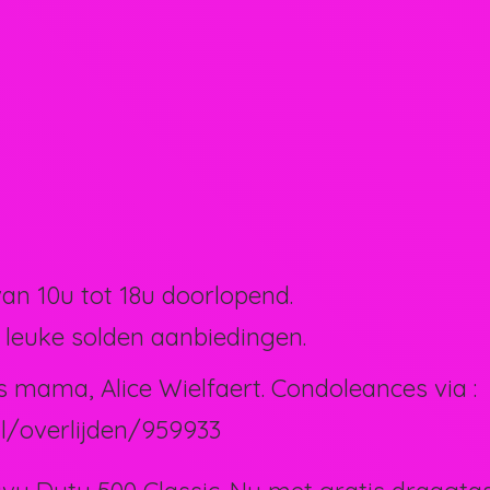
van 10u tot 18u doorlopend.
 leuke solden aanbiedingen.
s mama, Alice Wielfaert. Condoleances via :
l/overlijden/959933