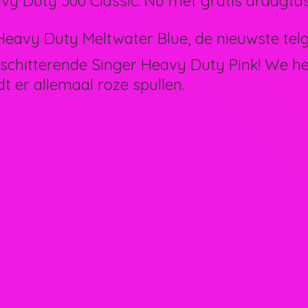
vy Duty 500 Classic. Nu met gratis draagtas
eavy Duty Meltwater Blue, de nieuwste telg 
schitterende Singer Heavy Duty Pink! We 
dt er allemaal
roze spullen.