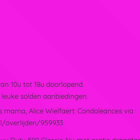
van 10u tot 18u doorlopend.
 leuke solden aanbiedingen.
s mama, Alice Wielfaert. Condoleances via :
l/overlijden/959933