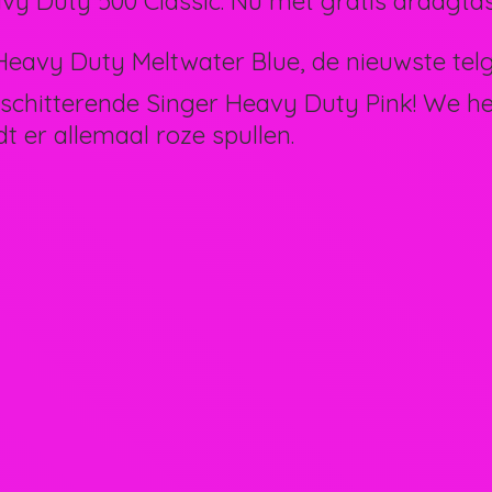
vy Duty 500 Classic. Nu met gratis draagtas
eavy Duty Meltwater Blue, de nieuwste telg 
schitterende Singer Heavy Duty Pink! We 
dt er allemaal
roze spullen.