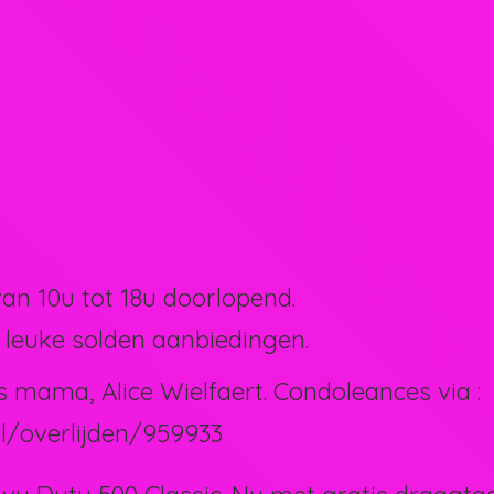
van 10u tot 18u doorlopend.
 leuke solden aanbiedingen.
s mama, Alice Wielfaert. Condoleances via :
l/overlijden/959933