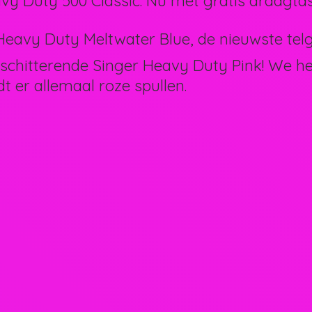
vy Duty 500 Classic. Nu met gratis draagtas
eavy Duty Meltwater Blue, de nieuwste telg 
schitterende Singer Heavy Duty Pink! We 
dt er allemaal
roze spullen.