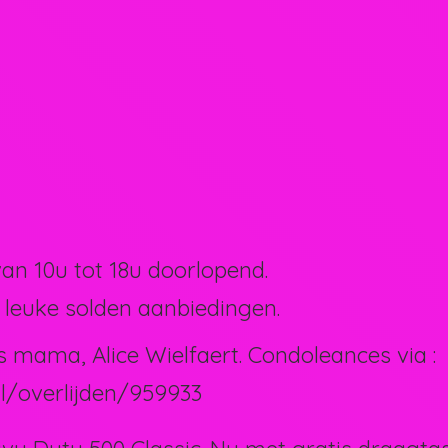
van 10u tot 18u doorlopend.
 leuke solden aanbiedingen.
s mama, Alice Wielfaert. Condoleances via :
l/overlijden/959933