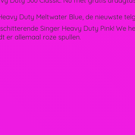
vy Duty 500 Classic. Nu met gratis draagtas
eavy Duty Meltwater Blue, de nieuwste telg 
schitterende Singer Heavy Duty Pink! We 
dt er allemaal
roze spullen.