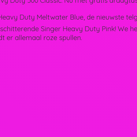
vy Duty 500 Classic. Nu met gratis draagtas
eavy Duty Meltwater Blue, de nieuwste telg 
schitterende Singer Heavy Duty Pink! We 
dt er allemaal
roze spullen.