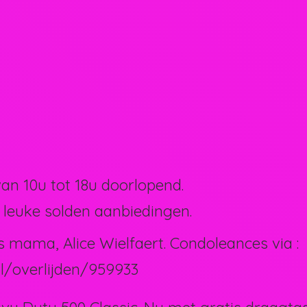
van 10u tot 18u doorlopend.
 leuke solden aanbiedingen.
s mama, Alice Wielfaert. Condoleances via :
l/overlijden/959933