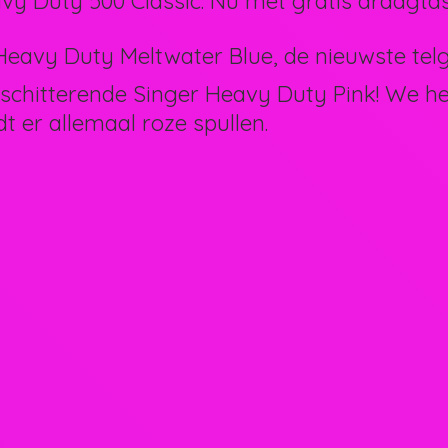
vy Duty 500 Classic. Nu met gratis draagtas
eavy Duty Meltwater Blue, de nieuwste telg 
schitterende Singer Heavy Duty Pink! We 
dt er allemaal
roze spullen.