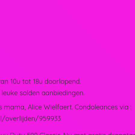
van 10u tot 18u doorlopend.
 leuke solden aanbiedingen.
s mama, Alice Wielfaert. Condoleances via :
l/overlijden/959933