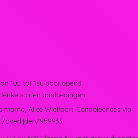
van 10u tot 18u doorlopend.
 leuke solden aanbiedingen.
s mama, Alice Wielfaert. Condoleances via :
l/overlijden/959933