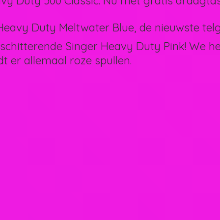
vy Duty 500 Classic. Nu met gratis draagtas
eavy Duty Meltwater Blue, de nieuwste telg 
schitterende Singer Heavy Duty Pink! We 
dt er allemaal
roze spullen.