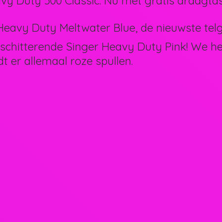
vy Duty 500 Classic. Nu met gratis draagtas
eavy Duty Meltwater Blue, de nieuwste telg 
schitterende Singer Heavy Duty Pink! We 
dt er allemaal
roze spullen.