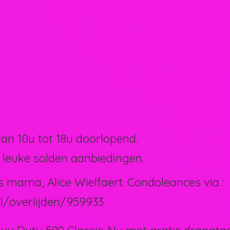
van 10u tot 18u doorlopend.
 leuke solden aanbiedingen.
s mama, Alice Wielfaert. Condoleances via :
l/overlijden/959933